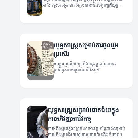
អាជីវកម្មរបស់អ្នកទេ? អត្ថបទនេះនឹងបង្ហាញពីយុទ្ធ
សាស្ត្រដែលមានប្រសិទ្ធិភាព និងអនុវត្តបាន។
យុទ្ធសាស្ត្រសម្រាប់ការចូលរួម
ប្រសើរ
ការចូលរួមពិភាក្សា និងអនុវត្តន៍យ៉ាងមាន
ប្រសិទ្ធភាពសម្រាប់អាជីវកម្ម។
យុទ្ធសាស្ត្រសម្រាប់ជោគជ័យក្នុង
ការអភិវឌ្ឍអាជីវកម្ម
ការអភិវឌ្ឍយុទ្ធសាស្ត្រដែលមានប្រសិទ្ធភាពសម្រាប់
ការអភិវឌ្ឍអាជីវកម្មឲ្យមានជោគជ័យនិងចីរភាព។