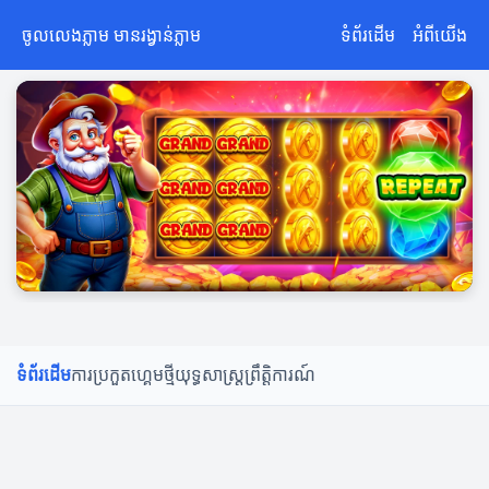
ចូលលេងភ្លាម មានរង្វាន់ភ្លាម
ទំព័រដើម
អំពីយើង
ទំព័រដើម
ការប្រកួត
ហ្គេមថ្មី
យុទ្ធសាស្ត្រ
ព្រឹត្តិការណ៍