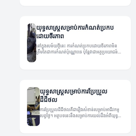
យុទ្ធសាស្ត្រសម្រាប់ការកំណត់ប្រកប
ដោយចីរភាព
នៅក្នុងសម័យថ្មីនេះ ការកំណត់ប្រកបដោយចីរភាពមិន
ត្រឹមតែជាការកំណត់ប៉ុណ្ណោះទេ ប៉ុន្តែវាជាអត្ថប្រយោជន៍
សំខាន់សម្រាប់អាជីវកម្ម។ អត្ថបទនេះនឹងបង្ហាញពីយុទ្ធ
សាស្ត្រដែលអាចជួយអាជីវកម្មក្នុងការក្លាយជាអ្នកដឹកនាំ
នៅក្នុងទីផ្សារដោយមានចីរភាព។
យុទ្ធសាស្ត្រ​សម្រាប់​ការប្រែប្រួល
ដីជីថល
ការប្រែប្រួលដីជីថលគឺជារឿងសំខាន់សម្រាប់អាជីវកម្ម
សព្វថ្ងៃ។ អត្ថបទនេះនឹងសម្រាប់ការយល់ដឹងអំពីយុទ្ធ
សាស្ត្រដែលអាចនាំឲ្យមានការប្រែប្រួលដីជីថលដោយ
ជោគជ័យ។