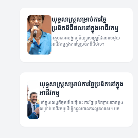
យុទ្ធសាស្ត្រសម្រាប់ការច្នៃ
ប្រឌិតឌីជីថលនៅក្នុងអាជីវកម្ម
អត្ថបទនេះបង្ហាញពីយុទ្ធសាស្ត្រដែលអាចជួយ
អាជីវកម្មក្នុងការច្នៃប្រឌិតឌីជីថល។
យុទ្ធសាស្ត្រសម្រាប់ការច្នៃប្រឌិតនៅក្នុង
អាជីវកម្ម
នៅក្នុងសេដ្ឋកិច្ចសម័យថ្មីនេះ ការច្នៃប្រឌិតក្លាយជាគន្លង
សម្រាប់អាជីវកម្មដើម្បីទទួលបានការលូតលាស់។ មក
ដឹងពីយុទ្ធសាស្ត្រដែលអាចជួយកែលម្អការច្នៃប្រឌិតនៅ
ក្នុងអាជីវកម្មរបស់អ្នក។