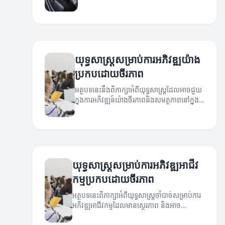
យុទ្ធសាស្ត្រសម្រាប់ការអភិវឌ្ឍយ៉ាង
ប្រកបដោយចីរភាព
អត្ថបទនេះនឹងពិភាក្សាអំពីយុទ្ធសាស្ត្រដែលអាចជួយ
ក្នុងការអភិវឌ្ឍន៍យ៉ាងចីរភាពនិងសមត្ថភាពនៅក្នុង
អាជីវកម្ម។
យុទ្ធសាស្ត្រសម្រាប់ការអភិវឌ្ឍអាជីវ
កម្មប្រកបដោយចីរភាព
អត្ថបទនេះពិភាក្សាអំពីយុទ្ធសាស្ត្រចាំបាច់សម្រាប់ការ
អភិវឌ្ឍអាជីវកម្មដែលមានស្ថេរភាព និងអាច
ទាក់ទាញអតិថិជនបានយូរ។