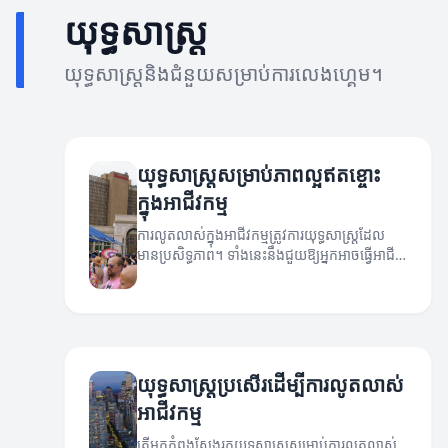
យុទ្ធសាស្ត្រ
យុទ្ធសាស្ត្រនិងជំនួយសម្រាប់ការលេងហ្គេម។
យុទ្ធសាស្ត្រសម្រាប់ភាពល្អឥតខ្ចោះ
ក្នុងអាជីវកម្ម
ការលូតលាស់ក្នុងអាជីវកម្មត្រូវការយុទ្ធសាស្ត្រដែល
មានប្រសិទ្ធភាព។ ទាំងនេះនឹងជួយឱ្យអ្នកអាចធ្វើអាជីវ
កម្មឱ្យទាក់ទាញ និងមានភាពល្អឥតខ្ចោះ។
យុទ្ធសាស្ត្រប្រសើរដើម្បីការលូតលាស់
អាជីវកម្ម
តើអ្នកកំពុងស្វែងរកយុទ្ធសាស្ត្រសម្រាប់ការលូតលាស់