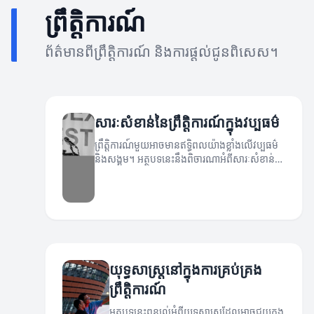
ព្រឹត្តិការណ៍
ព័ត៌មានពីព្រឹត្តិការណ៍ និងការផ្តល់ជូនពិសេស។
សារៈសំខាន់នៃព្រឹត្តិការណ៍ក្នុងវប្បធម៌
ព្រឹត្តិការណ៍មួយអាចមានឥទ្ធិពលយ៉ាងខ្លាំងលើវប្បធម៌
និងសង្គម។ អត្ថបទនេះនឹងពិចារណាអំពីសារៈសំខាន់នៃ
ព្រឹត្តិការណ៍ក្នុងការបង្កើត និងពង្រឹងវប្បធម៌។
យុទ្ធសាស្ត្រនៅក្នុងការគ្រប់គ្រង
ព្រឹត្តិការណ៍
អត្ថបទនេះពន្យល់អំពីយុទ្ធសាស្ត្រដែលអាចជួយក្នុង