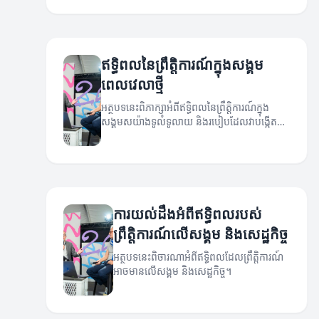
ឥទ្ធិពលនៃព្រឹត្តិការណ៍ក្នុងសង្គម
ពេល​វេលា​ថ្មី
អត្ថបទនេះពិភាក្សាអំពីឥទ្ធិពលនៃព្រឹត្តិការណ៍ក្នុង
សង្គមសយ៉ាងទូលំទូលាយ និងរបៀបដែលវាបង្កើតឱ្យ
មានការកែប្រែបែបបទនានា។
ការយល់ដឹងអំពីឥទ្ធិពលរបស់
ព្រឹត្តិការណ៍លើសង្គម និងសេដ្ឋកិច្ច
អត្ថបទនេះពិចារណាអំពីឥទ្ធិពលដែលព្រឹត្តិការណ៍
អាចមានលើសង្គម និងសេដ្ឋកិច្ច។