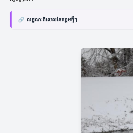
🔗
លក្ខណៈពិសេសនៃហ្គេមថ្មីៗ