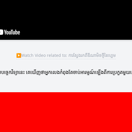
▶
Watch Video related to: ការស្វែងរកពីឌីណាមិចថ្មីនៃហ្គេម
្ចេកវិទ្យានេះ គេឃើញថាអ្នកលេងកំពុងតែចាប់អារម្មណ៍ឡើងពីការប្រកួតមួយន