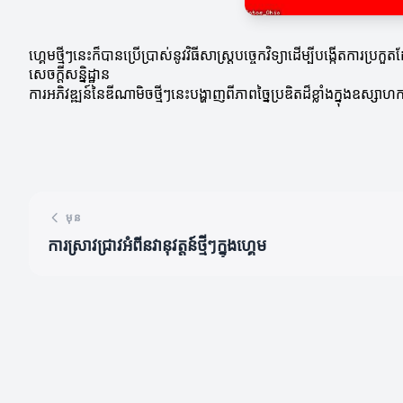
ហ្គេមថ្មីៗនេះក៏បានប្រើប្រាស់នូវវិធីសាស្ត្របច្ចេកវិទ្យាដើម្បីបង្កើត
សេចក្តីសន្និដ្ឋាន
ការអភិវឌ្ឍន៍នៃឌីណាមិចថ្មីៗនេះបង្ហាញពីភាពច្នៃប្រឌិតដ៏ខ្លាំងក្នុងឧស្
មុន
ការស្រាវជ្រាវអំពីនវានុវត្តន៍ថ្មីៗក្នុងហ្គេម