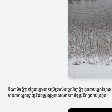
ឌីណាមិចថ្មីៗនៅក្នុងហ្គេមបានប្រើប្រាស់បច្ចេកវិទ្យាថ្មីៗ ដូចជាបច្ចេក
មានភាពស្មុគស្មាញនិងតម្រូវឲ្យអ្នកលេងមានការច្នៃប្រឌិតក្នុងការប្រកួត។