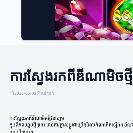
ការស្វែងរកពីឌីណាមិចថ្ម
2026-06-03
Admin
ការស្វែងរកពីឌីណាមិចថ្មីនៃហ្គេម
ក្នុងពិភពហ្គេមថ្មីៗនេះ មានការផ្លាស់ប្តូរជាច្រើនដែលកំពុងកើតឡើង។ ឌី
ហ្គេមថ្មីៗនេះ។