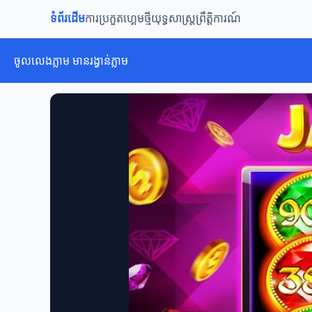
ទំព័រដើម
ការប្រកួត
ហ្គេមថ្មី
យុទ្ធសាស្ត្រ
ព្រឹត្តិការណ៍
ចូលលេងភ្លាម មានរង្វាន់ភ្លាម