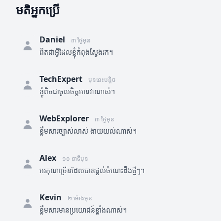
មតិអ្នកប្រើ
Daniel
៣ ថ្ងៃមុន
ពិតជាអ្វីដែលខ្ញុំកំពុងស្វែងរក។
TechExpert
មុននេះបន្តិច
ខ្ញុំពិតជាចូលចិត្តអានវាណាស់។
WebExplorer
៣ ថ្ងៃមុន
ខ្លឹមសារច្បាស់លាស់ ងាយយល់ណាស់។
Alex
១០ នាទីមុន
អរគុណច្រើនដែលបានផ្តល់ចំណេះដឹងថ្មីៗ។
Kevin
២ ម៉ោងមុន
ខ្លឹមសារមានប្រយោជន៍ខ្លាំងណាស់។