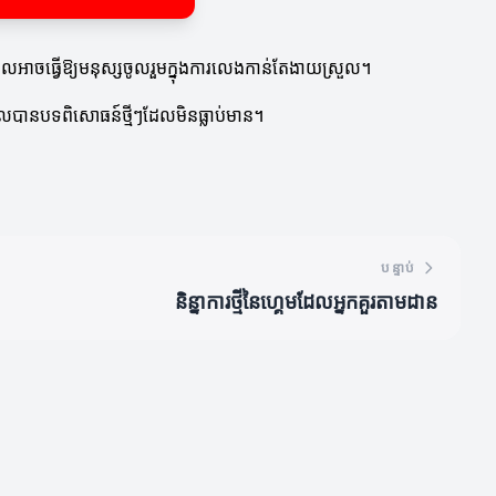
ញ្ញដែលអាចធ្វើឱ្យមនុស្សចូលរួមក្នុងការលេងកាន់តែងាយស្រួល។
ាចទទួលបានបទពិសោធន៍ថ្មីៗដែលមិនធ្លាប់មាន។
បន្ទាប់
និន្នាការថ្មីនៃហ្គេមដែលអ្នកគួរតាមដាន