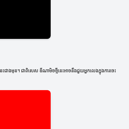
េះជាងមុន។ ជាពិសេស ឌីណាមិចថ្មីនេះអាចនឹងជួយអ្នកលេងក្នុងការចេះ