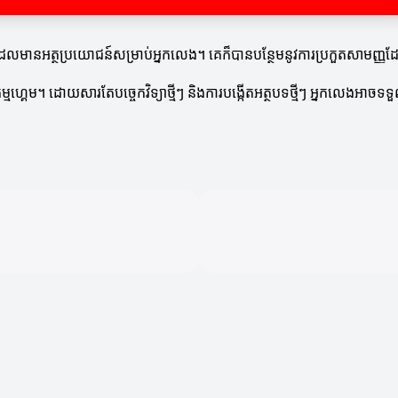
ការប្រកួតដែលមានអត្ថប្រយោជន៍សម្រាប់អ្នកលេង។ គេក៏បានបន្ថែមនូវការប្រកួតសាម
សាហកម្មហ្គេម។ ដោយសារតែបច្ចេកវិទ្យាថ្មីៗ និងការបង្កើតអត្ថបទថ្មីៗ អ្នកលេងអ