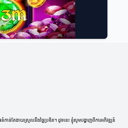
ាន់តែងាយស្រួលនឹងច្នៃប្រឌិត។ ដូចនេះ ខ្ញុំសូមបង្ហាញពីការអភិវឌ្ឍន៍