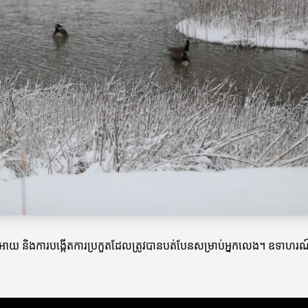
វិទ្យាអេអាយ និងការបង្កើតការប្រកួតដែលត្រូវបានបត់បែនសម្រាប់អ្នកលេង។ ឧទាហរ