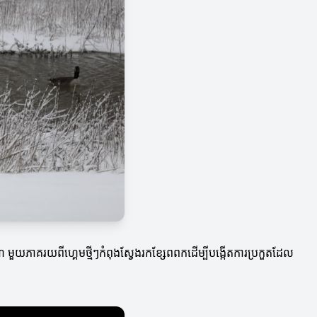
ណ៍ មួយភាគរយពីហ្គេមថ្មីៗកំពុងស្វែងរកខ្សែពពកដើម្បីបង្កើតការប្រកួតដែល