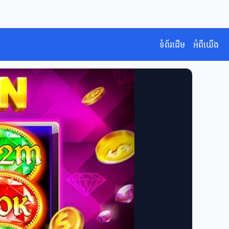
ទំព័រដើម
អំពីយើង