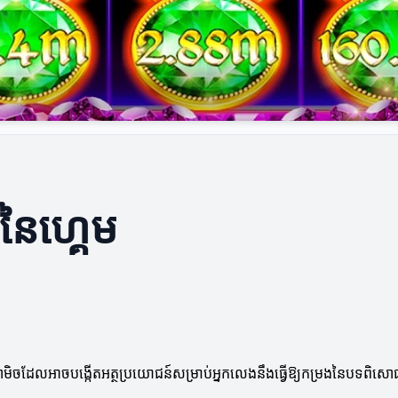
ីនៃហ្គេម
ណាមិចដែលអាចបង្កើតអត្ថប្រយោជន៍សម្រាប់អ្នកលេងនឹងធ្វើឱ្យកម្រងនៃបទពិសោធន៍ក