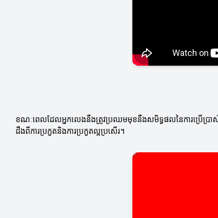
ខណៈពេលដែលអ្នកលេងនឹងត្រូវប្រឈមមុខនឹងសមិទ្ធផលនៃការប្រើប្រាស់បច
ដឹងពីការប្រកួតនិងការប្រកួតល្អប្រសើរ។