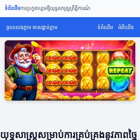
ទំព័រដើម
ការប្រកួត
ហ្គេមថ្មី
យុទ្ធសាស្ត្រ
ព្រឹត្តិការណ៍
ចូលលេងភ្លាម មានរង្វាន់ភ្លាម
ទំព័រដើម
អំពីយើង
យុទ្ធសាស្ត្រ​សម្រាប់​ការ​គ្រប់គ្រង​នូវភាពច្នៃ