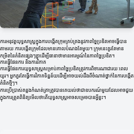
ការអនុវត្តយុទ្ធសាស្ត្រក្នុងការបង្កើតក្រុមគ្រប់គ្រងនូវភាពច្នៃប្រឌិតអាចធ្វើបាន
តាមរយៈការបង្កើតក្រុមដែលមានគោលបំណងតែមួយ។ ក្រុមនេះគួរតែមាន
កម្រិតនៃគំនិតផ្សេងៗគ្នាដើម្បីធានាថាមានអារម្មណ៍នៃភាពច្នៃប្រឌិត។
ការធ្វើផែនការ និងការវិភាគ
ការធ្វើផែនការយុទ្ធសាស្ត្រសម្រាប់ភាពច្នៃប្រឌិតត្រូវការពិចារណាជារយៈពេល
យូរ។ អ្នកគួរតែធ្វើការវិភាគទិន្នន័យដើម្បីអាចយល់ដឹងពីចំណាត់ថ្នាក់នៃការបង្កើត
គំនិតថ្មីៗ។
ការប្រើប្រាស់គន្លងកំណត់ត្រាត្រូវបានគេយល់ថាជាឧបករណ៍មួយដែលអាចជួយ
ក្នុងការត្រួតពិនិត្យមើលថាតើយុទ្ធសាស្ត្រអាចសម្រេចបានអ្វីខ្លះ។