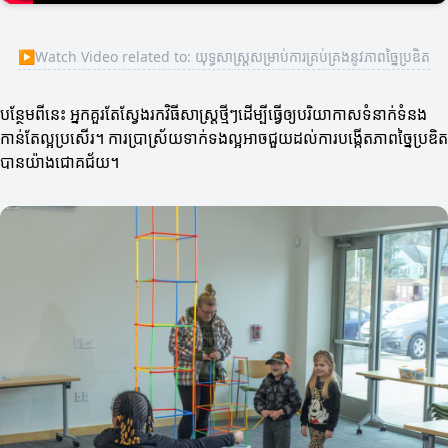
▶
Watch Video related to: យុទ្ធសាស្ត្រ​សម្រាប់​ការ​គ្រប់គ្រង​នូវភាពច្នៃប្រឌិត
បន្ថែមពីនេះ អ្នកគួរតែស្វែងរកវិធីសាស្ត្រ​ថ្មីៗដើម្បីធ្វើឲ្យបរិយាកាសទំនាក់ទំនង
កាន់តែល្អប្រសើរ។ ការប្រាស្រ័យទាក់ទងល្អអាចជួយដល់ការបង្កើតភាពច្នៃប្រឌិត
បានយ៉ាងជោគជ័យ។