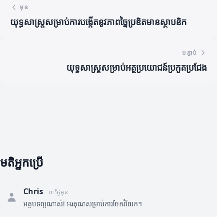
មុន
យុទ្ធសាស្ត្រសម្រាប់ការបង្កើតនូវភាពច្នៃប្រឌិតមានស្ថាបនិក
បន្ទាប់
យុទ្ធសាស្ត្រសម្រាប់អត្ថប្រយោជន៍ប្រកួតប្រជែង
មតិអ្នកប្រើ
Chris
៣ ថ្ងៃមុន
អត្ថបទល្អណាស់! អរគុណសម្រាប់ការចែករំលែក។