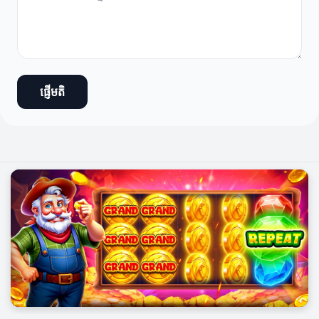
ផ្ញើមតិ