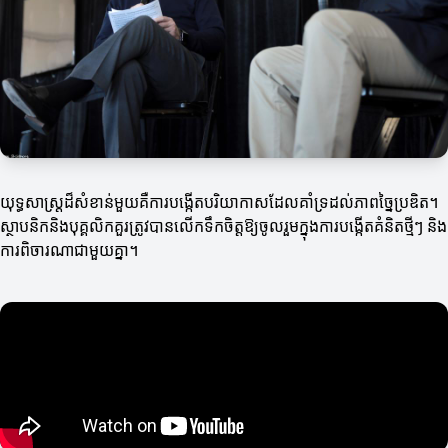
យុទ្ធសាស្ត្រដ៏សំខាន់មួយគឺការបង្កើតបរិយាកាសដែលគាំទ្រដល់ភាពច្នៃប្រឌិត។
ស្ថាបនិកនិងបុគ្គលិកគួរត្រូវបានលើកទឹកចិត្តឱ្យចូលរួមក្នុងការបង្កើតគំនិតថ្មីៗ និង
ការពិចារណាជាមួយគ្នា។