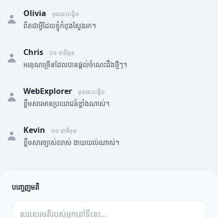
Olivia
មុននេះបន្តិច
ពិតជាអ្វីដែលខ្ញុំកំពុងស្វែងរក។
Chris
១០ នាទីមុន
អរគុណច្រើនដែលបានផ្តល់ចំណេះដឹងថ្មីៗ។
WebExplorer
មុននេះបន្តិច
ខ្លឹមសារមានប្រយោជន៍ខ្លាំងណាស់។
Kevin
១០ នាទីមុន
ខ្លឹមសារច្បាស់លាស់ ងាយយល់ណាស់។
បញ្ចេញមតិ