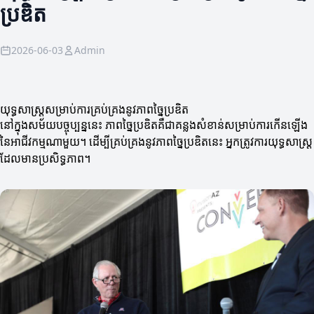
ប្រឌិត
2026-06-03
Admin
យុទ្ធសាស្ត្រ​សម្រាប់​ការ​គ្រប់គ្រង​នូវភាពច្នៃប្រឌិត
នៅក្នុងសម័យបច្ចុប្បន្ននេះ ភាពច្នៃប្រឌិតគឺជាគន្លងសំខាន់សម្រាប់ការកើនឡើង
នៃអាជីវកម្មណាមួយ។ ដើម្បីគ្រប់គ្រងនូវភាពច្នៃប្រឌិតនេះ អ្នកត្រូវការយុទ្ធសាស្ត្រ​
ដែលមានប្រសិទ្ធភាព។